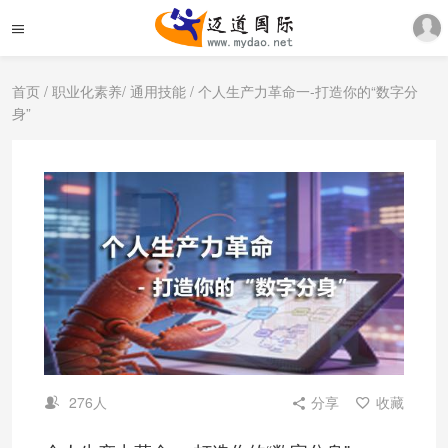
首页
/
职业化素养
/
通用技能
/ 个人生产力革命一-打造你的“数字分
身”
276人
分享
收藏