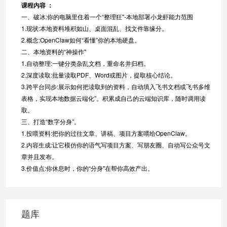
课程内容 ：
一、破冰:你的电脑里住着一个“整理狂"-本地部署小龙虾能力范围
1.现状:本地资料堆积如山、桌面混乱、找文件靠缘分。
2.概念:OpenClaw如何“看懂”你的本地硬盘。
二、本地资料的“神操作"
1.自动整理:一键分类杂乱文档，重命名并归档。
2.深度读取:批量读取PDF、Word或图片，提取核心结论。
3.跨平台同步:展示如何把读取到的资料，自动填入飞书文档或飞书多维
表格，实现本地数据云端化”。积累成自己的云端知识库，随时调用读
取。
三、打造“数字分身”。
1.投喂资料:把你的过往文章、讲稿、项目方案喂给OpenClaw。
2.内容生成:让它模仿你的语气写项目方案、写朋友圈、自动写公众号文
章并且发布。
3.价值点:你休息时，你的“分身"在帮你高效产出。
题库