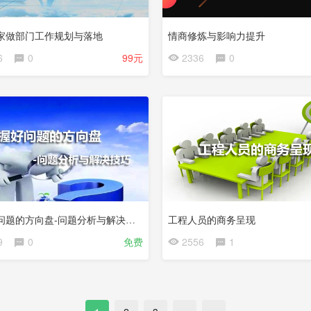
家做部门工作规划与落地
情商修炼与影响力提升
6
0
99元
2336
0
试
看
把握好问题的方向盘-问题分析与解决技巧
工程人员的商务呈现
9
0
免费
2556
1