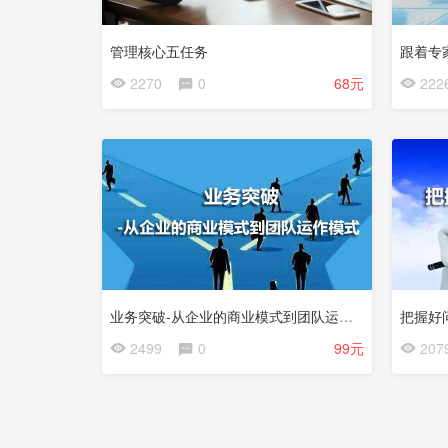
管理核心五任务
跟着专
2270
0
68元
222
试
看
业务突破-从企业的商业模式到团队运作模式
2499
0
99元
207