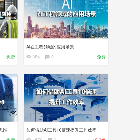
AI在工程领域的应用场景
免费
654
0
免费
试
看
思维
如何借助AI工具10倍速提升工作效率
免费
1570
0
19.9元