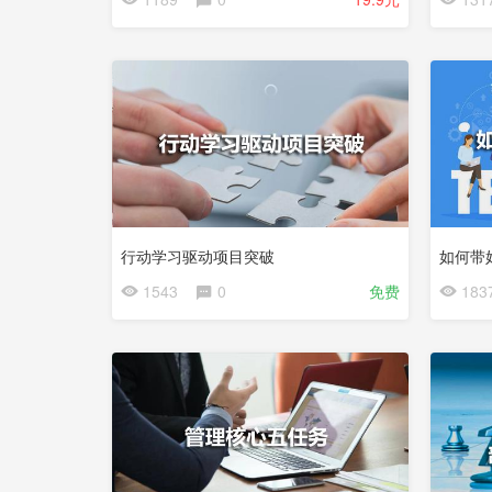
行动学习驱动项目突破
如何带
1543
0
免费
183
试
试
看
看