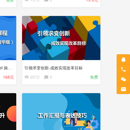
办公软件操作实务系列课程 - Excel 操作实务（精华版）
引领求变创新-成效实现改革目标
168元
2072
0
免费
试
看