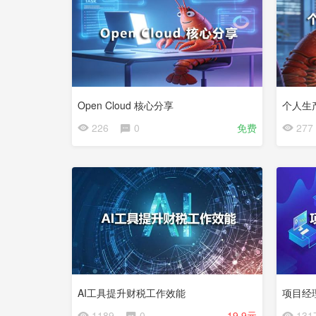
试
看
Open Cloud 核心分享
个人生
226
0
免费
277
试
试
看
看
AI工具提升财税工作效能
项目经
1189
0
19.9元
131