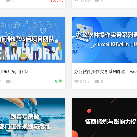
已
完
结
试
看
好95后项目团队
7
0
免费
2137
0
试
看