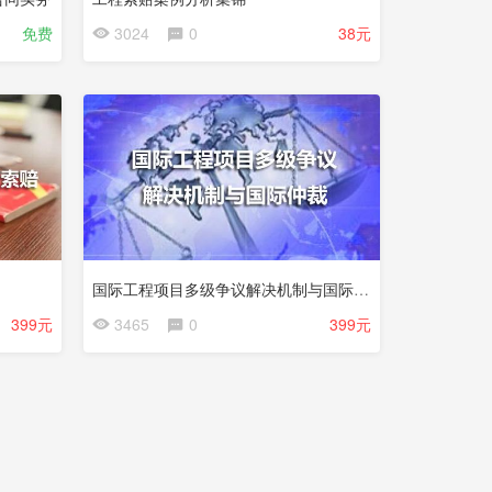
免费
3024
0
38元
试
看
国际工程项目多级争议解决机制与国际仲裁
399元
3465
0
399元