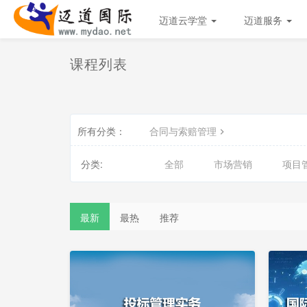
迈道云学堂
迈道服务
课程列表
所有分类：
合同与索赔管理
分类:
全部
市场营销
项目
最新
最热
推荐
试
看