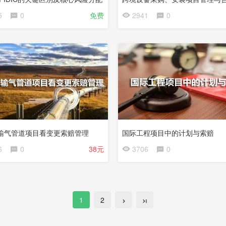
5
0
免费
2941
0
试
看
输气管道项目看变更索赔管理
国际工程项目中的计划与索赔
6
0
38元
3706
0
1
2