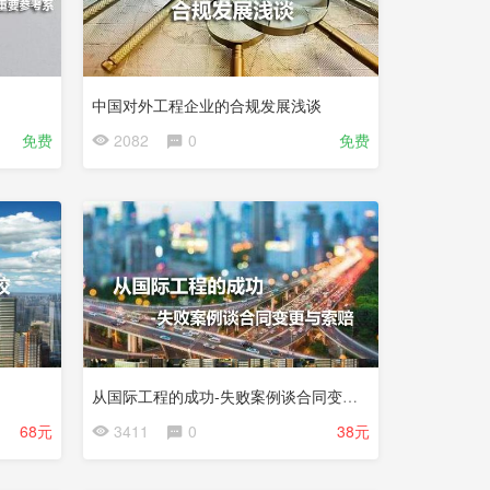
中国对外工程企业的合规发展浅谈
免费
2082
0
免费
从国际工程的成功-失败案例谈合同变更与索赔
68元
3411
0
38元