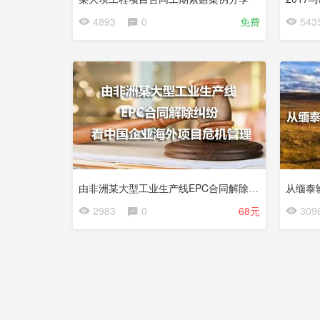
4893
0
免费
543
由非洲某大型工业生产线EPC合同解除纠纷看中国企业海外项目危机管理
从缅泰
2983
0
68元
309